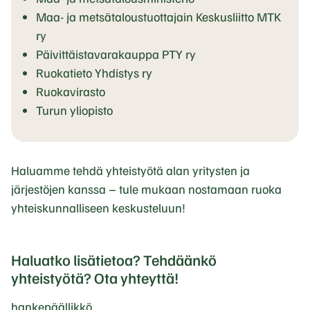
l
Maa- ja metsätaloustuottajain Keskusliitto MTK
a
ry
s
Päivittäistavarakauppa PTY ry
i
Ruokatieto Yhdistys ry
v
Ruokavirasto
u
Turun yliopisto
s
t
o
Haluamme tehdä yhteistyötä alan yritysten ja
l
järjestöjen kanssa – tule mukaan nostamaan ruoka
l
yhteiskunnalliseen keskusteluun!
a
.
L
Haluatko lisätietoa? Tehdäänkö
i
yhteistyötä? Ota yhteyttä!
n
k
hankepäällikkö