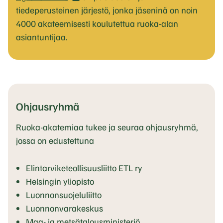
V
tiedeperusteinen järjestö, jonka jäseninä on noin
i
4000 akateemisesti koulutettua ruoka-alan
e
asiantuntijaa.
r
a
i
l
e
Ohjausryhmä
u
Ruoka-akatemiaa tukee ja seuraa ohjausryhmä,
l
jossa on edustettuna
k
o
Elintarviketeollisuusliitto ETL ry
i
Helsingin yliopisto
s
Luonnonsuojeluliitto
e
Luonnonvarakeskus
l
Maa- ja metsätalousministeriö