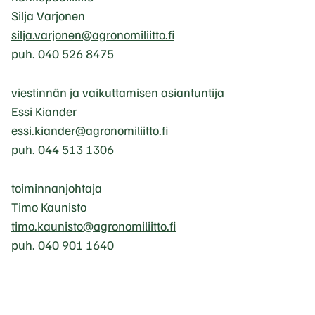
k
Silja Varjonen
i
silja.varjonen@agronomiliitto.fi
a
puh. 040 526 8475
v
a
viestinnän ja vaikuttamisen asiantuntija
u
Essi Kiander
t
essi.kiander@agronomiliitto.fi
u
puh. 044 513 1306
u
u
toiminnanjohtaja
u
Timo Kaunisto
t
timo.kaunisto@agronomiliitto.fi
e
puh. 040 901 1640
e
n
v
ä