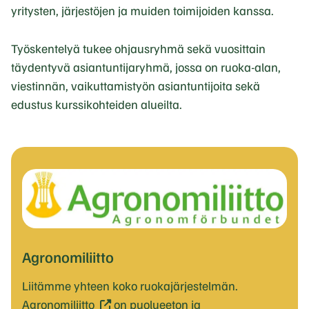
yritysten, järjestöjen ja muiden toimijoiden kanssa.
Työskentelyä tukee ohjausryhmä sekä vuosittain
täydentyvä asiantuntijaryhmä, jossa on ruoka-alan,
viestinnän, vaikuttamistyön asiantuntijoita sekä
edustus kurssikohteiden alueilta.
Agronomiliitto
Liitämme yhteen koko ruokajärjestelmän.
(
Agronomiliitto
on puolueeton ja